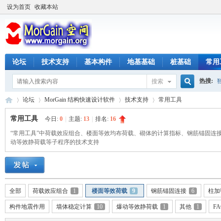
设为首页
收藏本站
论坛
技术支持
基本构件
地基基础
桩基础
常用
热搜:
搜索
搜
论坛
MorGain 结构快速设计软件
技术支持
常用工具
常用工具
今日:
0
|
主题:
13
|
排名:
16
“常用工具”中荷载效应组合、楼面等效均布荷载、砌体的计算指标、钢筋锚固连
索
M
动等效静荷载等子程序的技术支持
»
›
›
›
全部
荷载效应组合
1
楼面等效荷载
9
钢筋锚固连接
6
柱加
构件地震作用
墙体稳定计算
10
爆动等效静荷载
1
其他
1
FA