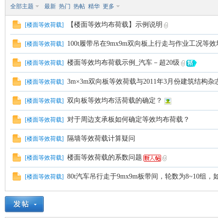
全部主题
最新
热门
热帖
精华
更多
or
【楼面等效均布荷载】示例说明
[
楼面等效荷载
]
100t履带吊在9mx9m双向板上行走与作业工况等
[
楼面等效荷载
]
楼面等效均布荷载示例_汽车－超20级
[
楼面等效荷载
]
3m×3m双向板等效荷载与2011年3月份建筑结构
[
楼面等效荷载
]
双向板等效均布活荷载的确定？
[
楼面等效荷载
]
Ga
对于周边支承板如何确定等效均布荷载？
[
楼面等效荷载
]
隔墙等效荷载计算疑问
[
楼面等效荷载
]
楼面等效荷载的系数问题
[
楼面等效荷载
]
80t汽车吊行走于9mx9m板带间，轮数为8~10
[
楼面等效荷载
]
in