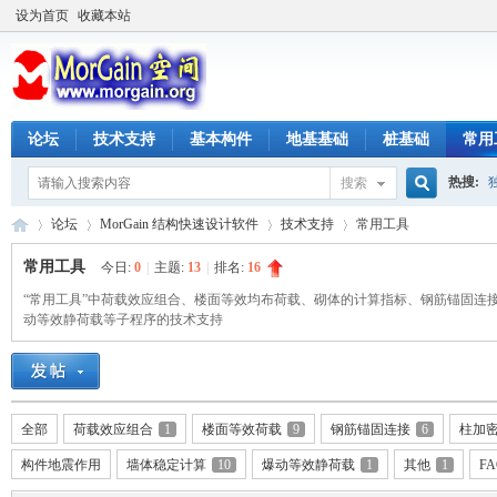
设为首页
收藏本站
论坛
技术支持
基本构件
地基基础
桩基础
常用
热搜:
搜索
搜
论坛
MorGain 结构快速设计软件
技术支持
常用工具
常用工具
今日:
0
|
主题:
13
|
排名:
16
“常用工具”中荷载效应组合、楼面等效均布荷载、砌体的计算指标、钢筋锚固连
索
M
动等效静荷载等子程序的技术支持
»
›
›
›
全部
荷载效应组合
1
楼面等效荷载
9
钢筋锚固连接
6
柱加
构件地震作用
墙体稳定计算
10
爆动等效静荷载
1
其他
1
FA