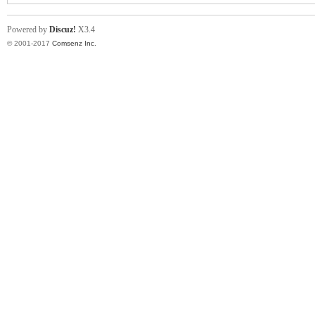
Powered by
Discuz!
X3.4
© 2001-2017
Comsenz Inc.
空
间