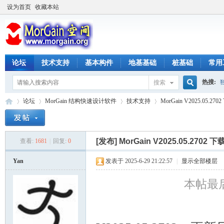
设为首页
收藏本站
论坛
技术支持
基本构件
地基基础
桩基础
常用
热搜:
搜索
搜
论坛
MorGain 结构快速设计软件
技术支持
MorGain V2025.05.2
索
[发布]
MorGain V2025.05.2702
查看:
1681
|
回复:
0
M
»
›
›
›
Yan
发表于 2025-6-29 21:22:57
|
显示全部楼层
本帖最后由