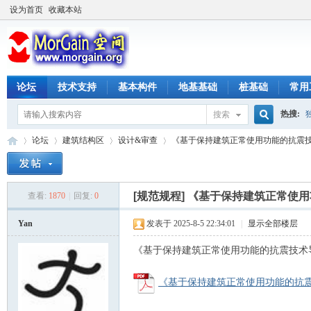
设为首页
收藏本站
论坛
技术支持
基本构件
地基基础
桩基础
常用
热搜:
搜索
搜
论坛
建筑结构区
设计&审查
《基于保持建筑正常使用功能的抗震技术导则》
索
[规范规程]
《基于保持建筑正常使用功能
查看:
1870
|
回复:
0
M
»
›
›
›
Yan
发表于 2025-8-5 22:34:01
|
显示全部楼层
《基于保持建筑正常使用功能的抗震技术导则》R
《基于保持建筑正常使用功能的抗震技术导则