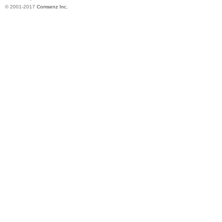
© 2001-2017
Comsenz Inc.