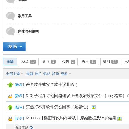
or
常用工具
砌体与钢结构
全部
FAQ
15
建议
2
公告
2
教程
11
疑问
14
已
Ga
全部主题
最新
热门
热帖
精华
更多
杀毒软件或安全软件误删除
[
教程
]
针对子程序讨论问题建议上传原始数据文件（.mgs格式）
[
教程
]
突然打不开软件怎么回事（兼容性）
[
疑问
]
MID055【楼面等效均布荷载】原始数据及计算结果
[
示例
]
in
版块主题