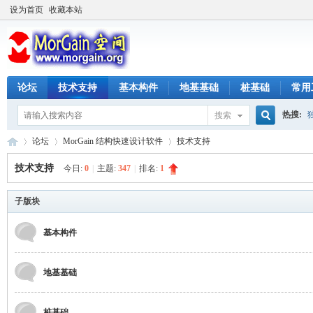
设为首页
收藏本站
论坛
技术支持
基本构件
地基基础
桩基础
常用
热搜:
搜索
搜
论坛
MorGain 结构快速设计软件
技术支持
技术支持
今日:
0
|
主题:
347
|
排名:
1
索
M
子版块
»
›
›
基本构件
地基基础
桩基础