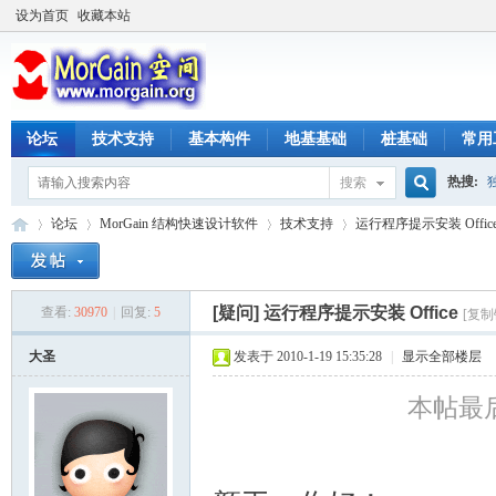
设为首页
收藏本站
论坛
技术支持
基本构件
地基基础
桩基础
常用
热搜:
搜索
搜
论坛
MorGain 结构快速设计软件
技术支持
运行程序提示安装 Offic
索
[疑问]
运行程序提示安装 Office
查看:
30970
|
回复:
5
[复制
M
»
›
›
›
大圣
发表于 2010-1-19 15:35:28
|
显示全部楼层
本帖最后由