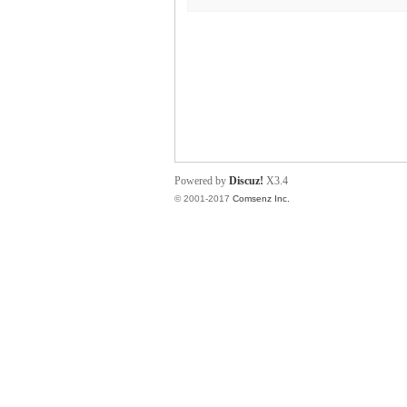
or
Powered by
Discuz!
X3.4
© 2001-2017
Comsenz Inc.
Ga
in