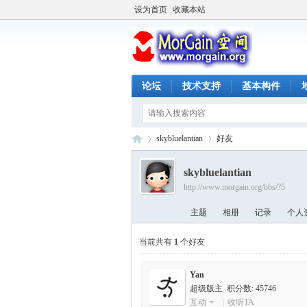
设为首页
收藏本站
论坛
技术支持
基本构件
skybluelantian
好友
skybluelantian
http://www.morgain.org/bbs/?5
M
›
›
主题
相册
记录
个人
当前共有
1
个好友
Yan
超级版主 积分数: 45746
互动
|
收听TA