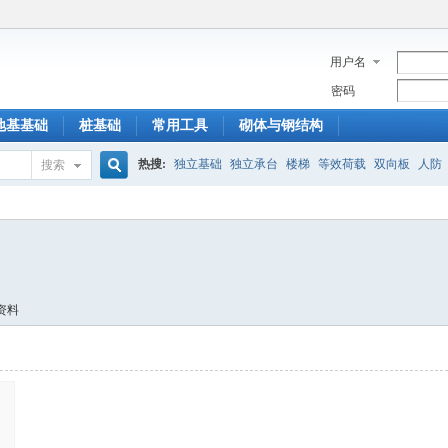
用户名
密码
地基基础
桩基础
常用工具
砌体与钢结构
热搜:
独立基础
独立承台
楼梯
等效荷载
双向板
人防
搜索
搜
索
资料