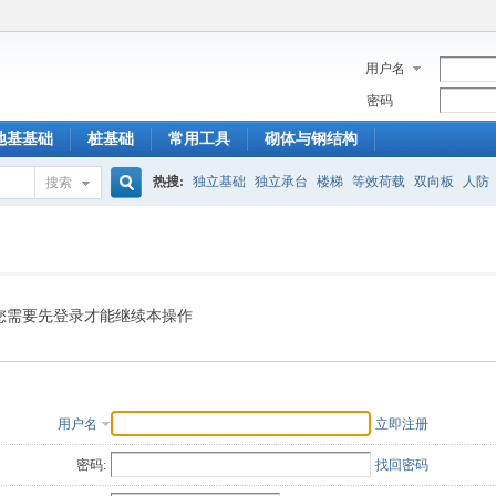
用户名
密码
地基基础
桩基础
常用工具
砌体与钢结构
热搜:
独立基础
独立承台
楼梯
等效荷载
双向板
人防
搜索
搜
索
您需要先登录才能继续本操作
用户名
立即注册
密码:
找回密码