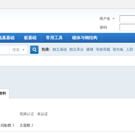
用户名
密码
地基基础
桩基础
常用工具
砌体与钢结构
热搜:
独立基础
独立承台
楼梯
等效荷载
双向板
人防
搜索
搜
索
资料
视频认证
未认证
回帖数 3
|
主题数 2